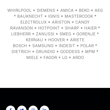
WHIRLPOOL * SIEMENS * AMICA * BEKO * AEG
* BAUKNECHT * IGNIS * MASTERCOOK *
ELECTROLUX * ARISTON * CANDY
RAVANSON * HOTPOINT * SHARP * HAIER *
LIEBHERR * ZANUSSI * SMEG * GORENJE *
KERNAU * HOOVER * ARIETE
BOSCH * SAMSUNG * INDESIT * POLAR *
DIETRICH * GRUNDIG * GODDESS * MPM *
MIELE * FAGOR * LG * ARDO