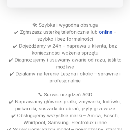
🛠️ Szybka i wygodna obsługa
✔️ Zgłaszasz usterkę telefonicznie lub
online
–
szybko i bez formalności
✔️ Dojeżdżamy w 24h – naprawa u klienta, bez
konieczności wożenia sprzętu
✔️ Diagnozujemy i usuwamy awarie od razu, jeśli to
możliwe
✔️ Działamy na terenie Leszna i okolic – sprawnie i
profesjonalnie
🔧 Serwis urządzeń AGD
✔️ Naprawiamy głównie: pralki, zmywarki, lodówki,
piekarniki, suszarki do ubrań, płyty grzewcze
✔️ Obsługujemy wszystkie marki – Amica, Bosch,
Whirlpool, Samsung, Electrolux i inne
✔️ Serwisujemy każdy model – nowoczesny, starszy,