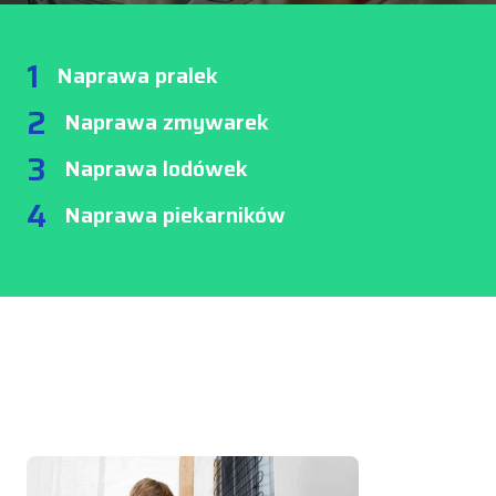
1
Naprawa pralek
2
Naprawa zmywarek
3
Naprawa lodówek
4
Naprawa piekarników